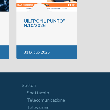
UILFPC “IL PUNTO”
N.10/2026
31 Luglio 2026
Settori
Spettacolo
Telecomunicazione
Televisione