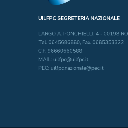
UILFPC SEGRETERIA NAZIONALE
LARGO A. PONCHIELLI, 4 - 00198 
Tel. 0645686880, Fax. 0685353322
C.F. 96660660588
MAIL: uilfpc@uilfpc.it
PEC: uilfpc.nazionale@pec.it