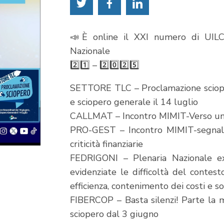
📣È online il XXI numero di UIL
Nazionale
2️⃣1️⃣ – 2️⃣0️⃣2️⃣5️⃣
SETTORE TLC – Proclamazione scioper
e sciopero generale il 14 luglio
CALLMAT – Incontro MIMIT-Verso un a
PRO-GEST – Incontro MIMIT-segnali 
criticità finanziarie
FEDRIGONI – Plenaria Nazionale ex
evidenziate le difficoltà del contest
efficienza, contenimento dei costi e so
FIBERCOP – Basta silenzi! Parte la mob
sciopero dal 3 giugno