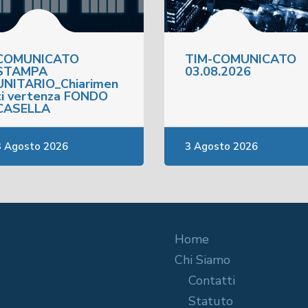
COMUNICATO
TIM-COMUNICATO
STAMPA
03.08.2026
UNITARIO_Chiarimen
ti vertenza FONDO
CASELLA
3 Agosto 2026
3 Agosto 2026
Home
Chi Siamo
Contatti
Statuto